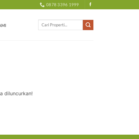
0878 3396 1999
Pencarian
AMI
untuk:
a diluncurkan!