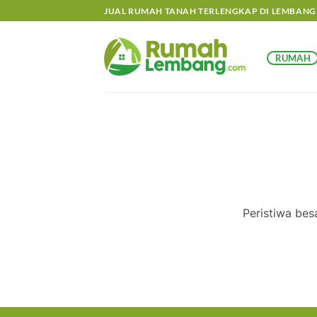
Skip
JUAL RUMAH TANAH TERLENGKAP DI LEMBANG
to
content
RUMAH
Lewati
ke
konten
Peristiwa bes